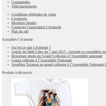
Commandes
Téléchargements
Conditions générales de vente
Livraisons
Mentions légales
Contacter l’association Cécimode
Plan du site
Actualités Cécimode
Qu’est-ce que Cécimode ?
Article du Midi Libre du 7 mai 2015 : Aveugle et conseillère p
Reportage photo du Grand Colloque à l’Assemblée nationale
Grand colloque à l’Assemblée Nationale
Angélina Tezanou au grand colloque à l’Assemblée Nationale l
Produits à découvrir