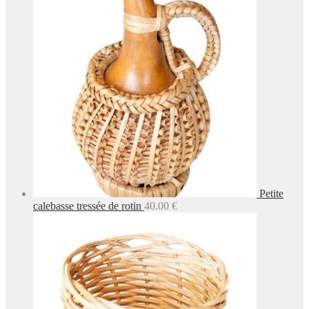
Petite
calebasse tressée de rotin
40.00
€