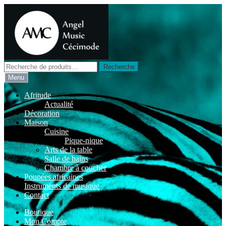
Aller
Aller
à
au
la
contenu
navigation
Recherche
Recherche
pour :
Menu
Afritude
Actualité
Décoration
Maison
Cuisine
Pique-nique
Arts de la table
Salle de bains
Chambre à coucher
Poupées africaines
Instruments de musique
Contact
Boutique
Mon Compte