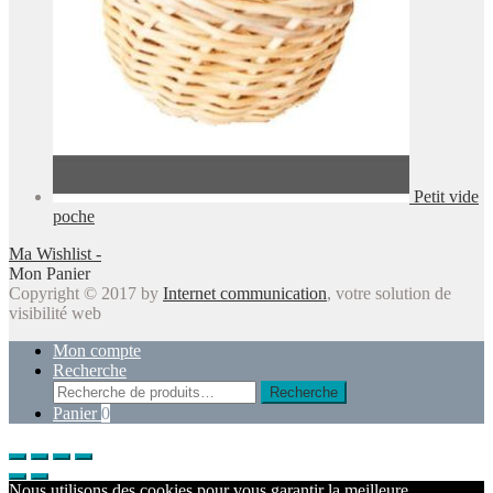
Petit vide
poche
Ma Wishlist -
Mon Panier
Copyright © 2017 by
Internet communication
, votre solution de
visibilité web
Mon compte
Recherche
Recherche
Recherche
pour :
Panier
0
Nous utilisons des cookies pour vous garantir la meilleure