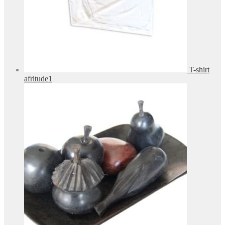
T-shirt
afritude1