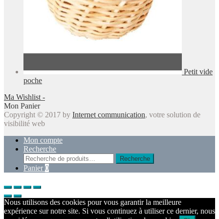
Petit vide
poche
Ma Wishlist -
Mon Panier
Copyright © 2017 by
Internet communication
, votre solution de
visibilité web
Mon compte
Recherche
Recherche
Recherche
pour :
Panier
0
Nous utilisons des cookies pour vous garantir la meilleure
expérience sur notre site. Si vous continuez à utiliser ce dernier, nous