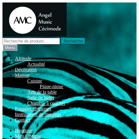
Aller
Aller
à
au
la
contenu
navigation
Recherche
Recherche
pour :
Menu
Afritude
Actualité
Décoration
Maison
Cuisine
Pique-nique
Arts de la table
Salle de bains
Chambre à coucher
Poupées africaines
Instruments de musique
Contact
Boutique
Mon Compte