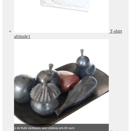
T-shirt
afritude1