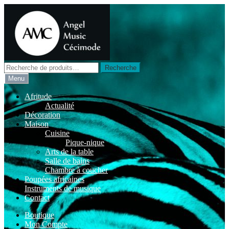
Aller
Aller
à
au
la
contenu
navigation
Recherche
Recherche
pour :
Menu
Afritude
Actualité
Décoration
Maison
Cuisine
Pique-nique
Arts de la table
Salle de bains
Chambre à coucher
Poupées africaines
Instruments de musique
Contact
Boutique
Mon Compte