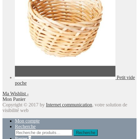
Petit vide
poche
Ma Wishlist -
Mon Panier
Copyright © 2017 by
Internet communication
, votre solution de
visibilité web
Mon compte
Recherche
Recherche
Recherche
pour :
Panier
0