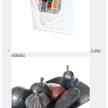
T-shirt
afritude1