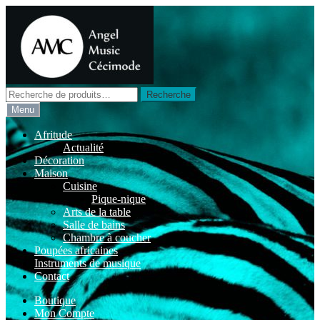
Aller
Aller
à
au
la
contenu
navigation
Recherche
Recherche
pour :
Menu
Afritude
Actualité
Décoration
Maison
Cuisine
Pique-nique
Arts de la table
Salle de bains
Chambre à coucher
Poupées africaines
Instruments de musique
Contact
Boutique
Mon Compte