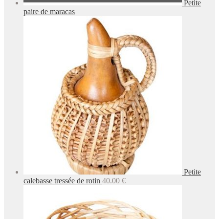
Petite
paire de maracas
Petite
calebasse tressée de rotin
40.00
€