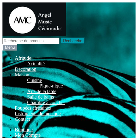
Aller
Aller
à
au
la
contenu
navigation
Recherche
Recherche
pour :
Menu
Afritude
Actualité
Décoration
Maison
Cuisine
Pique-nique
Arts de la table
Salle de bains
Chambre à coucher
Poupées africaines
Instruments de musique
Contact
Boutique
Mon Compte