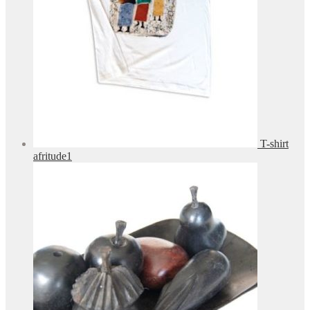
T-shirt
afritude1