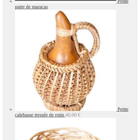
Petite
paire de maracas
Petite
calebasse tressée de rotin
40.00
€