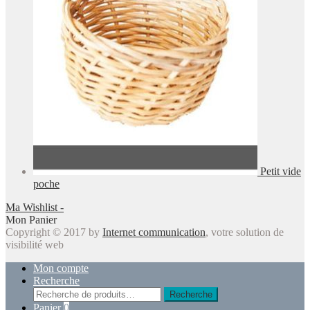
Petit vide
poche
Ma Wishlist -
Mon Panier
Copyright © 2017 by
Internet communication
, votre solution de
visibilité web
Mon compte
Recherche
Recherche
Recherche
pour :
Panier
0