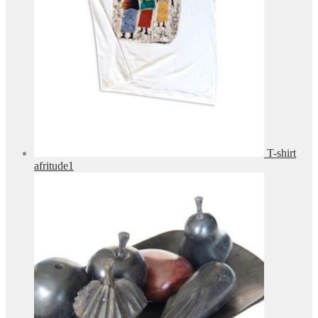
T-shirt
afritude1