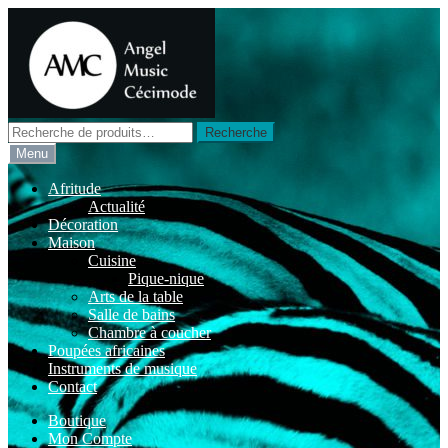
Aller
Aller
à
au
la
contenu
navigation
Recherche
Recherche
pour :
Menu
Afritude
Actualité
Décoration
Maison
Cuisine
Pique-nique
Arts de la table
Salle de bains
Chambre à coucher
Poupées africaines
Instruments de musique
Contact
Boutique
Mon Compte