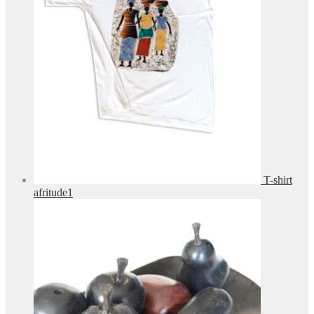
T-shirt
afritude1