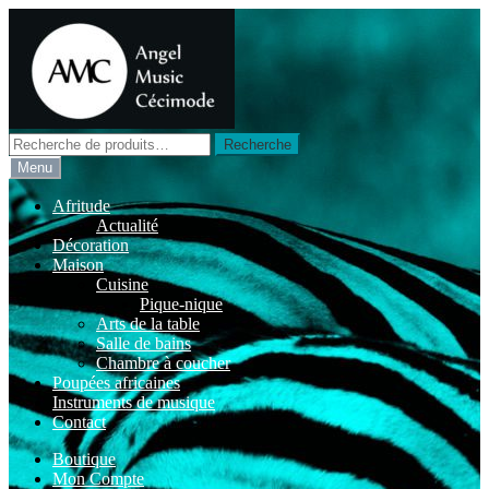
Aller
Aller
à
au
la
contenu
navigation
Recherche
Recherche
pour :
Menu
Afritude
Actualité
Décoration
Maison
Cuisine
Pique-nique
Arts de la table
Salle de bains
Chambre à coucher
Poupées africaines
Instruments de musique
Contact
Boutique
Mon Compte