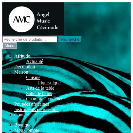
Aller
Aller
à
au
la
contenu
navigation
Recherche
Recherche
pour :
Menu
Afritude
Actualité
Décoration
Maison
Cuisine
Pique-nique
Arts de la table
Salle de bains
Chambre à coucher
Poupées africaines
Instruments de musique
Contact
Boutique
Mon Compte