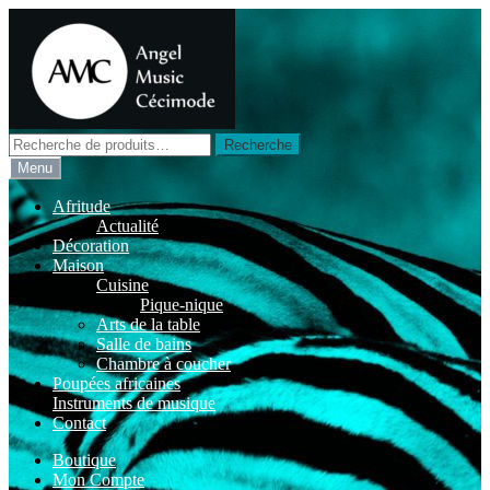
Aller
Aller
à
au
la
contenu
navigation
Recherche
Recherche
pour :
Menu
Afritude
Actualité
Décoration
Maison
Cuisine
Pique-nique
Arts de la table
Salle de bains
Chambre à coucher
Poupées africaines
Instruments de musique
Contact
Boutique
Mon Compte