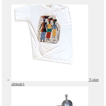
T-shirt
afritude1