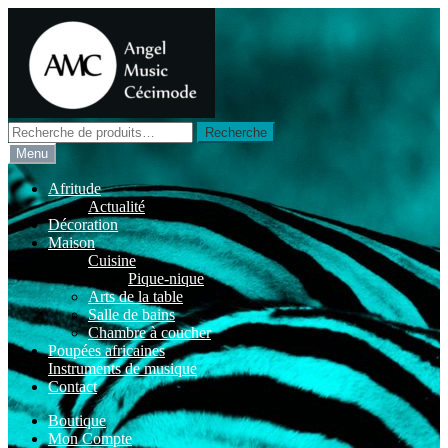
Aller
Aller
à
au
la
contenu
navigation
Recherche
Recherche
pour :
Menu
Afritude
Actualité
Décoration
Maison
Cuisine
Pique-nique
Arts de la table
Salle de bains
Chambre à coucher
Poupées africaines
Instruments de musique
Contact
Boutique
Mon Compte