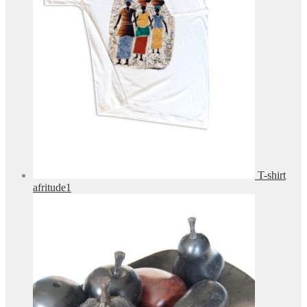
T-shirt
afritude1