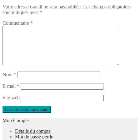
Votre adresse e-mail ne sera pas publiée.
Les champs obligatoires
l’article
sont indiqués avec
*
Commentaire
*
Nom
*
E-mail
*
Site web
Mon Compte
Détails du compte
Mot de passe perdu