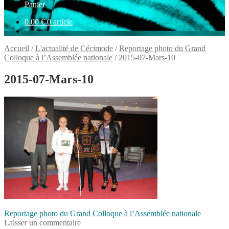
Panier
0.00
€
0 article
Accueil
/
L'actualité de Cécimode
/
Reportage photo du Grand
Colloque à l’Assemblée nationale
/
2015-07-Mars-10
2015-07-Mars-10
Navigation
Article
Reportage photo du Grand Colloque à l’Assemblée nationale
précédent :
Laisser un commentaire
de