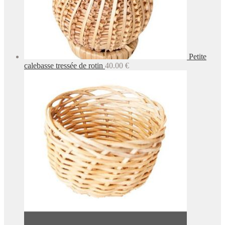
Petite
calebasse tressée de rotin
40.00
€