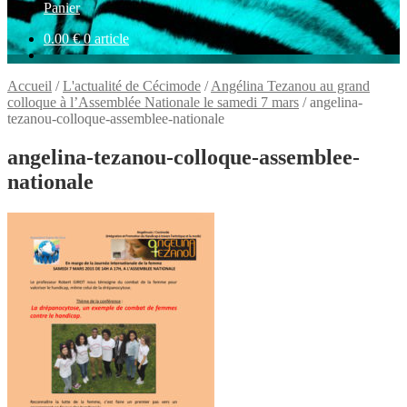
Panier
0.00
€
0 article
Accueil
/
L'actualité de Cécimode
/
Angélina Tezanou au grand
colloque à l’Assemblée Nationale le samedi 7 mars
/
angelina-
tezanou-colloque-assemblee-nationale
angelina-tezanou-colloque-assemblee-
nationale