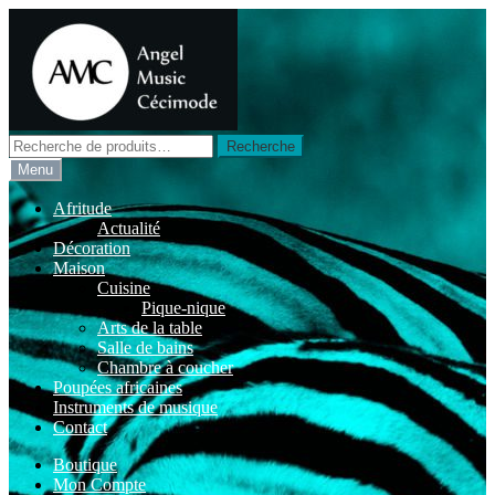
Aller
Aller
à
au
la
contenu
navigation
Recherche
Recherche
pour :
Menu
Afritude
Actualité
Décoration
Maison
Cuisine
Pique-nique
Arts de la table
Salle de bains
Chambre à coucher
Poupées africaines
Instruments de musique
Contact
Boutique
Mon Compte