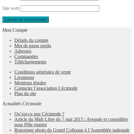
Site web
Mon Compte
Détails du compte
Mot de passe perdu
Adresses
Commandes
Téléchargements
Conditions générales de vente
Livraisons
Mentions légales
Contacter l’association Cécimode
Plan du site
Actualités Cécimode
Qu’est-ce que Cécimode ?
Article du Midi Libre du 7 mai 2015 : Aveugle et conseillère
pour Pôle emploi
Reportage photo du Grand Colloque à l’Assemblée nationale