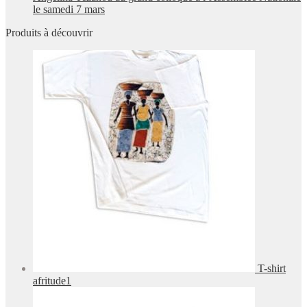
le samedi 7 mars
Produits à découvrir
T-shirt
afritude1