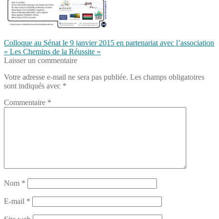
Navigation
Article
Colloque au Sénat le 9 janvier 2015 en partenariat avec l’association
précédent :
« Les Chemins de la Réussite »
de
Laisser un commentaire
l’article
Votre adresse e-mail ne sera pas publiée.
Les champs obligatoires
sont indiqués avec
*
Commentaire
*
Nom
*
E-mail
*