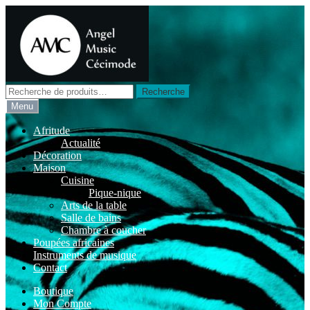
Aller
Aller
à
au
la
contenu
navigation
Recherche
Recherche
pour :
Menu
Afritude
Actualité
Décoration
Maison
Cuisine
Pique-nique
Arts de la table
Salle de bains
Chambre à coucher
Poupées africaines
Instruments de musique
Contact
Boutique
Mon Compte