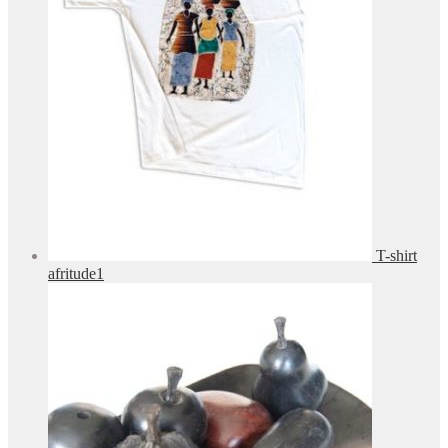
T-shirt
afritude1