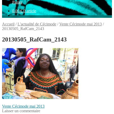
Panier
0.00
€
0 article
Accueil
/
L'actualité de Cécimode
/
Vente Cécimode mai 2013
/
20130505_RafCam_2143
20130505_RafCam_2143
Navigation
Article
Vente Cécimode mai 2013
précédent :
Laisser un commentaire
de