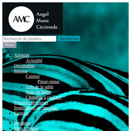
Aller
Aller
à
au
la
contenu
navigation
Recherche
Recherche
pour :
Menu
Afritude
Actualité
Décoration
Maison
Cuisine
Pique-nique
Arts de la table
Salle de bains
Chambre à coucher
Poupées africaines
Instruments de musique
Contact
Boutique
Mon Compte