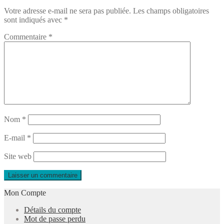
Votre adresse e-mail ne sera pas publiée.
Les champs obligatoires
l’article
sont indiqués avec
*
Commentaire
*
Nom
*
E-mail
*
Site web
Mon Compte
Détails du compte
Mot de passe perdu