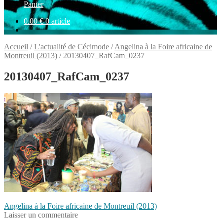
Panier
0.00
€
0 article
Accueil
/
L'actualité de Cécimode
/
Angelina à la Foire africaine de
Montreuil (2013)
/
20130407_RafCam_0237
20130407_RafCam_0237
Navigation
Article
Angelina à la Foire africaine de Montreuil (2013)
précédent :
Laisser un commentaire
de