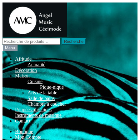
Aller
Aller
à
au
la
contenu
navigation
Recherche
Recherche
pour :
Menu
Afritude
Actualité
Décoration
Maison
Cuisine
Pique-nique
Arts de la table
Salle de bains
Chambre à coucher
Poupées africaines
Instruments de musique
Contact
Boutique
Mon Compte