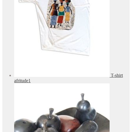
T-shirt
afritude1