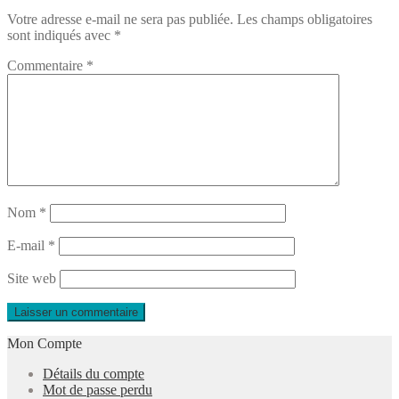
Votre adresse e-mail ne sera pas publiée.
Les champs obligatoires
l’article
sont indiqués avec
*
Commentaire
*
Nom
*
E-mail
*
Site web
Mon Compte
Détails du compte
Mot de passe perdu