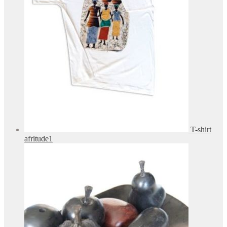
T-shirt
afritude1