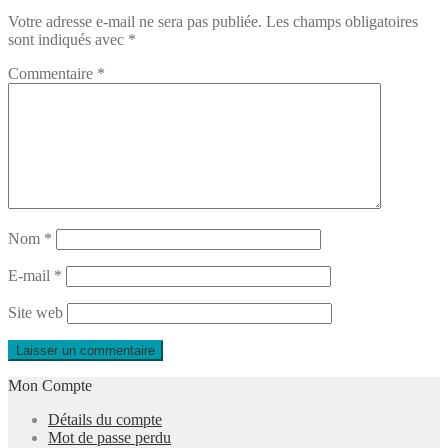
Votre adresse e-mail ne sera pas publiée.
Les champs obligatoires
l’article
sont indiqués avec
*
Commentaire
*
Nom
*
E-mail
*
Site web
Mon Compte
Détails du compte
Mot de passe perdu