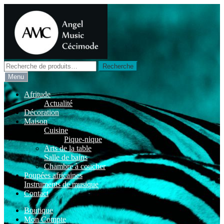
Aller
Aller
à
au
la
contenu
navigation
Recherche
Recherche
pour :
Menu
Afritude
Actualité
Décoration
Maison
Cuisine
Pique-nique
Arts de la table
Salle de bains
Chambre à coucher
Poupées africaines
Instruments de musique
Contact
Boutique
Mon Compte