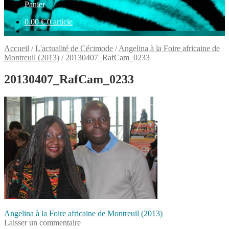
Panier
0.00
€
0 article
Accueil
/
L'actualité de Cécimode
/
Angelina à la Foire africaine de
Montreuil (2013)
/
20130407_RafCam_0233
20130407_RafCam_0233
Navigation
Article
Angelina à la Foire africaine de Montreuil (2013)
précédent :
Laisser un commentaire
de